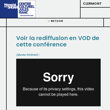
CLERMONT
RETOUR
Voir la rediffusion en VOD de
cette conférence
(durée 1h12min) :