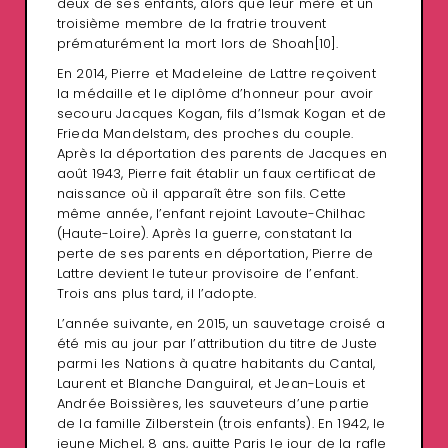
deux de ses enfants, alors que leur mère et un
troisième membre de la fratrie trouvent
prématurément la mort lors de Shoah
[10]
.
En 2014, Pierre et Madeleine de Lattre reçoivent
la médaille et le diplôme d’honneur pour avoir
secouru Jacques Kogan, fils d’Ismak Kogan et de
Frieda Mandelstam, des proches du couple.
Après la déportation des parents de Jacques en
août 1943, Pierre fait établir un faux certificat de
naissance où il apparaît être son fils. Cette
même année, l’enfant rejoint Lavoute-Chilhac
(Haute-Loire). Après la guerre, constatant la
perte de ses parents en déportation, Pierre de
Lattre devient le tuteur provisoire de l’enfant.
Trois ans plus tard, il l’adopte.
L’année suivante, en 2015, un sauvetage croisé a
été mis au jour par l’attribution du titre de Juste
parmi les Nations à quatre habitants du Cantal,
Laurent et Blanche Danguiral, et Jean-Louis et
Andrée Boissières, les sauveteurs d’une partie
de la famille Zilberstein (trois enfants). En 1942, le
jeune Michel, 8 ans, quitte Paris le jour de la rafle