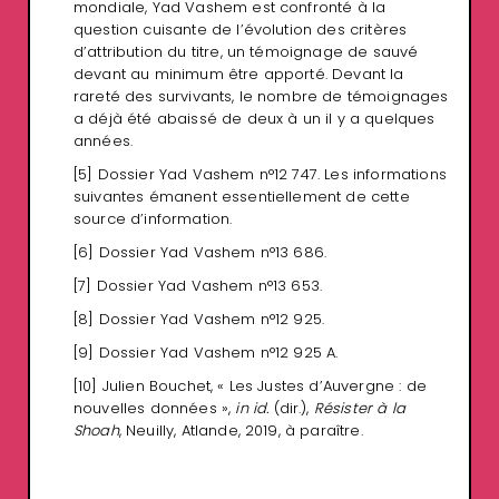
mondiale, Yad Vashem est confronté à la
question cuisante de l’évolution des critères
d’attribution du titre, un témoignage de sauvé
devant au minimum être apporté. Devant la
rareté des survivants, le nombre de témoignages
a déjà été abaissé de deux à un il y a quelques
années.
[5]
Dossier Yad Vashem n°12 747. Les informations
suivantes émanent essentiellement de cette
source d’information.
[6]
Dossier Yad Vashem n°13 686.
[7]
Dossier Yad Vashem n°13 653.
[8]
Dossier Yad Vashem n°12 925.
[9]
Dossier Yad Vashem n°12 925 A.
[10]
Julien Bouchet, « Les Justes d’Auvergne : de
nouvelles données »,
in id.
(dir.),
Résister à la
Shoah
, Neuilly, Atlande, 2019, à paraître.