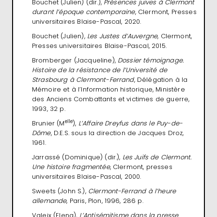
Bouchet (Julien) (dir.),
Présences juives à Clermont
durant l’époque contemporaine
, Clermont, Presses
universitaires Blaise-Pascal, 2020.
Bouchet (Julien),
Les Justes d’Auvergne
, Clermont,
Presses universitaires Blaise-Pascal, 2015.
Bromberger (Jacqueline),
Dossier témoignage.
Histoire de la résistance de l’Université de
Strasbourg à Clermont-Ferrand
, Délégation à la
Mémoire et à l’Information historique, Ministère
des Anciens Combattants et victimes de guerre,
1993, 32 p.
elle
Brunier (M
),
L’Affaire Dreyfus dans le Puy-de-
Dôme
, D.E.S. sous la direction de Jacques Droz,
1961.
Jarrassé (Dominique) (dir.),
Les Juifs de Clermont.
Une histoire fragmentée
, Clermont, presses
universitaires Blaise-Pascal, 2000.
Sweets (John S.),
Clermont-Ferrand à l’heure
allemande
, Paris, Plon, 1996, 286 p.
Valeix (Elena),
L’Antisémitisme dans la presse