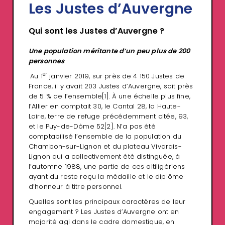
Les Justes d’Auvergne
Qui sont les Justes d’Auvergne ?
Une population méritante d’un peu plus de 200
personnes
er
Au 1
janvier 2019, sur près de 4 150 Justes de
France, il y avait 203 Justes d’Auvergne, soit près
de 5 % de l’ensemble
[1]
. À une échelle plus fine,
l’Allier en comptait 30, le Cantal 28, la Haute-
Loire, terre de refuge précédemment citée, 93,
et le Puy-de-Dôme 52
[2]
. N’a pas été
comptabilisé l’ensemble de la population du
Chambon-sur-Lignon et du plateau Vivarais-
Lignon qui a collectivement été distinguée, à
l’automne 1988, une partie de ces altiligériens
ayant du reste reçu la médaille et le diplôme
d’honneur à titre personnel.
Quelles sont les principaux caractères de leur
engagement ? Les Justes d’Auvergne ont en
majorité agi dans le cadre domestique, en