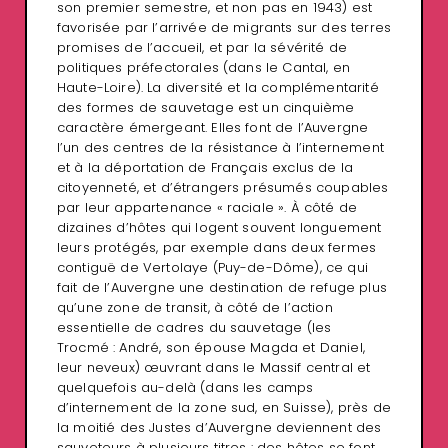
son premier semestre, et non pas en 1943) est
favorisée par l’arrivée de migrants sur des terres
promises de l’accueil, et par la sévérité de
politiques préfectorales (dans le Cantal, en
Haute-Loire). La diversité et la complémentarité
des formes de sauvetage est un cinquième
caractère émergeant. Elles font de l’Auvergne
l’un des centres de la résistance à l’internement
et à la déportation de Français exclus de la
citoyenneté, et d’étrangers présumés coupables
par leur appartenance « raciale ». À côté de
dizaines d’hôtes qui logent souvent longuement
leurs protégés, par exemple dans deux fermes
contiguë de Vertolaye (Puy-de-Dôme), ce qui
fait de l’Auvergne une destination de refuge plus
qu’une zone de transit, à côté de l’action
essentielle de cadres du sauvetage (les
Trocmé : André, son épouse Magda et Daniel,
leur neveux) œuvrant dans le Massif central et
quelquefois au-delà (dans les camps
d’internement de la zone sud, en Suisse), près de
la moitié des Justes d’Auvergne deviennent des
sauveteurs à plusieurs titres : des hôtes se font