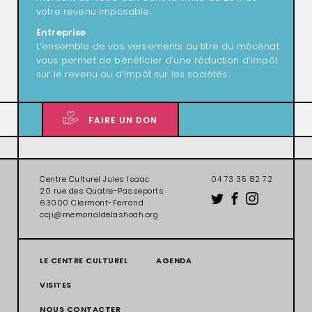
votre revenu imposable.
Entreprise
L’ensemble de vos versements au titre du mécénat
vous permet de bénéficier d’une réduction d’impôt
sur le revenu ou d’impôt sur les sociétés.
FAIRE UN DON
Centre Culturel Jules Isaac
04 73 35 82 72
20 rue des Quatre-Passeports
63000 Clermont-Ferrand
ccji@memorialdelashoah.org
LE CENTRE CULTUREL
AGENDA
VISITES
NOUS CONTACTER