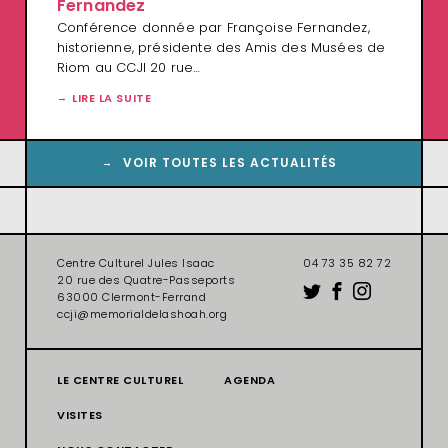
Fernandez
Conférence donnée par Françoise Fernandez,
historienne, présidente des Amis des Musées de
Riom au CCJI 20 rue…
LIRE LA SUITE
VOIR TOUTES LES ACTUALITÉS
Centre Culturel Jules Isaac
04 73 35 82 72
20 rue des Quatre-Passeports
63000 Clermont-Ferrand
ccji@memorialdelashoah.org
LE CENTRE CULTUREL
AGENDA
VISITES