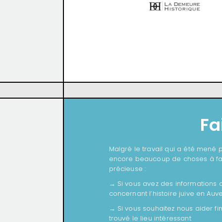
Fa
Malgré le travail qui a été mené po
encore beaucoup de choses à fai
précieuse :
→ Si vous avez des informations
concernant l’histoire juive en Au
→ Si vous souhaitez nous aider f
trouvé le lieu intéressant