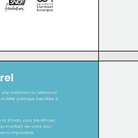
rel
t une institution du Mémorial
’utilité publique habilitée à
 la Shoah, vous bénéficiez
 du montant de votre don
evenu imposable.