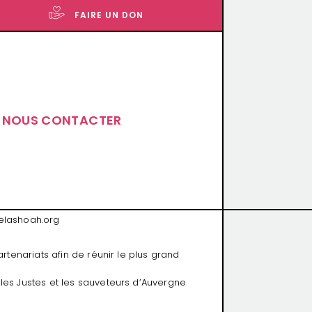
FAIRE UN DON
informations ?
NOUS CONTACTER
saac
ports
ce de Jaude
66
lashoah.org
artenariats afin de réunir le plus grand
les Justes et les sauveteurs d’Auvergne