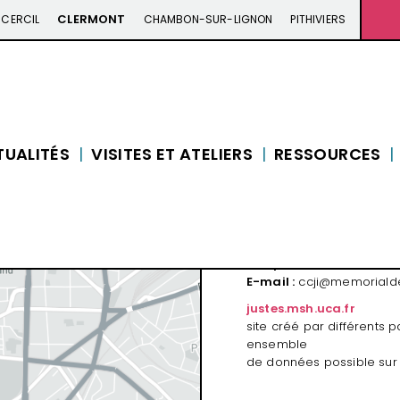
CLERMONT
CERCIL
CHAMBON-SUR-LIGNON
PITHIVIERS
Besoin d’
TUALITÉS
VISITES ET ATELIERS
RESSOURCES
Centre Culturel Jules-I
20 rue des Quatre-Passe
63000 Clermont-Ferrand
À 10 mn à pied de la pla
Téléphone :
04 71 56 56 
E-mail :
ccji@memorialde
justes.msh.uca.fr
site créé par différents p
ensemble
de données possible sur 