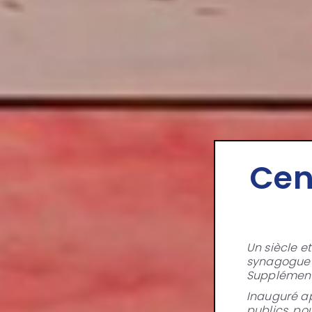
Cen
Un siècle et
synagogue Be
Supplément
Inauguré ap
publics, po