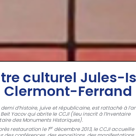
tre culturel Jules-I
Clermont-Ferrand
 demi d’histoire, juive et républicaine​, est rattaché à l’
it Yacov qui abrite le CCJI (lieu inscrit à l’Inventaire
aire des Monuments Historiques).
er
rès restauration le 1
décembre 2013, le CCJI accueille 
ur des conférences, des expositions, des manifestations