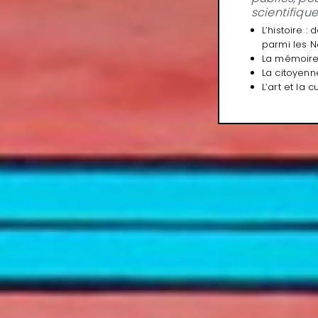
scientifiqu
L’histoire 
parmi les N
La mémoir
La citoyenn
L’art et la c