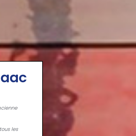
saac
ancienne
tous les