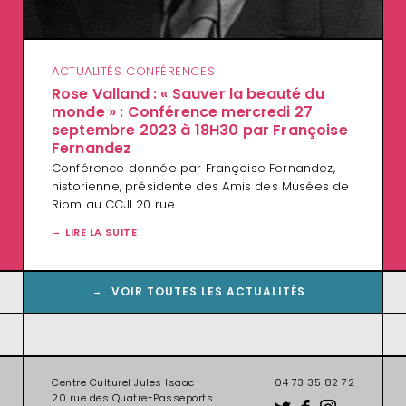
ACTUALITÉS CONFÉRENCES
Rose Valland : « Sauver la beauté du
monde » : Conférence mercredi 27
septembre 2023 à 18H30 par Françoise
Fernandez
Conférence donnée par Françoise Fernandez,
historienne, présidente des Amis des Musées de
Riom au CCJI 20 rue…
LIRE LA SUITE
VOIR TOUTES LES ACTUALITÉS
Centre Culturel Jules Isaac
04 73 35 82 72
20 rue des Quatre-Passeports