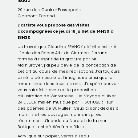
Isaac
20 rue des Quatre-Passeports
Clermont-Ferrand
L’artiste vous propose des visites
accompagnées ce jeudi 18 juillet de 14H30 à
18H30
Un travail que Claudine FRANCK définit ainsi : « À
l’Ecole des Beaux Arts de Clermont Ferrand ,
formée à l’esprit de la gravure par Mr.
Alain Brayer, j’ai peu dévié de la conception de
cet art au cours de mes réalisations. J’ai toujours
aimé la démesure et l’imaginaire ainsi que le
romantisme dans tous les arts . J’espère pouvoir
vous rafraîchir avec cette proposition
d’illustration de Winterreise – le Voyage d’Hiver –
24 LIEDER mis en musique par F. SCHUBERT sur
des poèmes de W. Müller . Ceux ci sont dédiés à
mon fils et les paysages marins inspirés
récemment d’Irlande du Nord et de la mer
Baltique sont dédiés à ma fille. »
Acrylique sur papier, vernis à l’eau