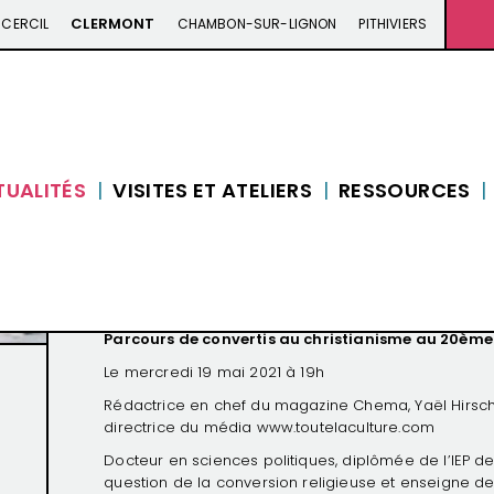
CLERMONT
CERCIL
CHAMBON-SUR-LIGNON
PITHIVIERS
VIDÉO CONFÉRENCE
TUALITÉS
VISITES ET ATELIERS
RESSOURCES
Peut-on cesser d’êtr
19 mai 2021 à 19h
Parcours de convertis au christianisme au 20ème 
Le mercredi 19 mai 2021 à 19h
Rédactrice en chef du magazine Chema, Yaël Hirsch
directrice du média
www.toutelaculture.com
Docteur en sciences politiques, diplômée de l’IEP de
question de la conversion religieuse et enseigne d