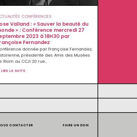
CTUALITÉS CONFÉRENCES
ose Valland : « Sauver la beauté du
onde » : Conférence mercredi 27
eptembre 2023 à 18H30 par
rançoise Fernandez
onférence donnée par Françoise Fernandez,
istorienne, présidente des Amis des Musées
e Riom au CCJI 20 rue…
LIRE LA SUITE
OUS CONTACTER
FAIRE UN DON