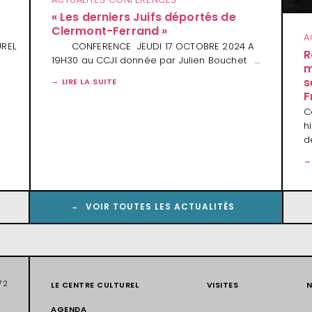
« Les derniers Juifs déportés de
Clermont-Ferrand »
A
UREL
CONFERENCE JEUDI 17 OCTOBRE 2024 A
R
19H30 au CCJI donnée par Julien Bouchet …
m
s
LIRE LA SUITE
F
C
h
d
VOIR TOUTES LES ACTUALITÉS
72
LE CENTRE CULTUREL
VISITES
N
AGENDA