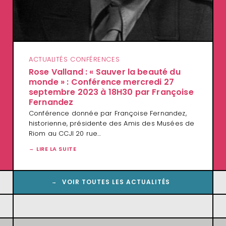
ACTUALITÉS CONFÉRENCES
Rose Valland : « Sauver la beauté du
monde » : Conférence mercredi 27
septembre 2023 à 18H30 par Françoise
Fernandez
Conférence donnée par Françoise Fernandez,
historienne, présidente des Amis des Musées de
Riom au CCJI 20 rue…
LIRE LA SUITE
VOIR TOUTES LES ACTUALITÉS