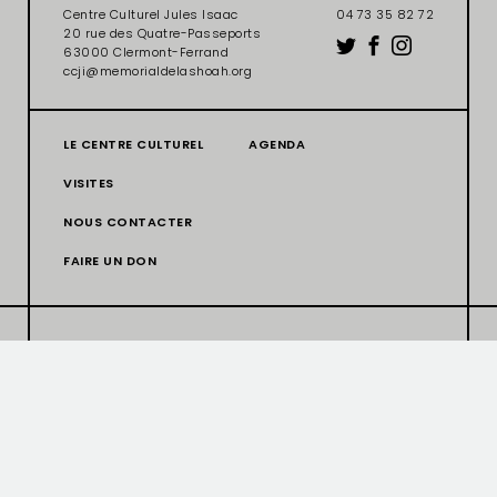
Centre Culturel Jules Isaac
04 73 35 82 72
20 rue des Quatre-Passeports
63000 Clermont-Ferrand
ccji@memorialdelashoah.org
LE CENTRE CULTUREL
AGENDA
VISITES
NOUS CONTACTER
FAIRE UN DON