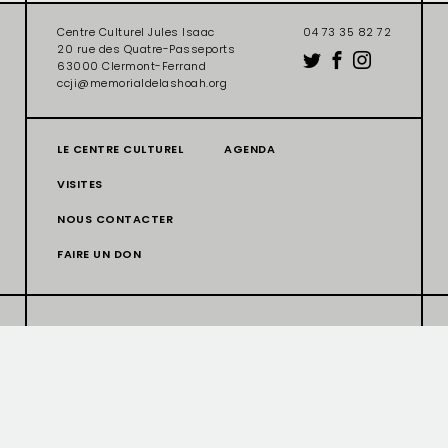
Centre Culturel Jules Isaac
04 73 35 82 72
20 rue des Quatre-Passeports
63000 Clermont-Ferrand
ccji@memorialdelashoah.org
LE CENTRE CULTUREL
AGENDA
VISITES
NOUS CONTACTER
FAIRE UN DON