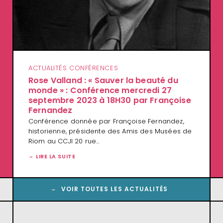
ACTUALITÉS CONFÉRENCES
Rose Valland : « Sauver la beauté du
monde » : Conférence mercredi 27
septembre 2023 à 18H30 par Françoise
Fernandez
Conférence donnée par Françoise Fernandez,
historienne, présidente des Amis des Musées de
Riom au CCJI 20 rue…
LIRE LA SUITE
VOIR TOUTES LES ACTUALITÉS