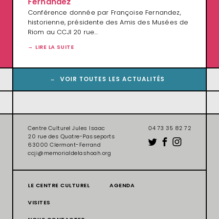
Fernandez
Conférence donnée par Françoise Fernandez,
historienne, présidente des Amis des Musées de
Riom au CCJI 20 rue…
LIRE LA SUITE
VOIR TOUTES LES ACTUALITÉS
Centre Culturel Jules Isaac
04 73 35 82 72
20 rue des Quatre-Passeports
63000 Clermont-Ferrand
ccji@memorialdelashoah.org
LE CENTRE CULTUREL
AGENDA
VISITES